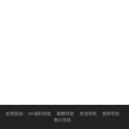
友情链接：
KK福利导航
麒麟导航
热淘导航
梧桐导航
聚兴导航